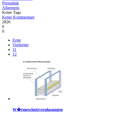
Permalink
Allgemein
Keine Tags
Keine Kommentare
2826
0
0
Erste
Vorherige
11
12
W�rmeschutzverglasungen