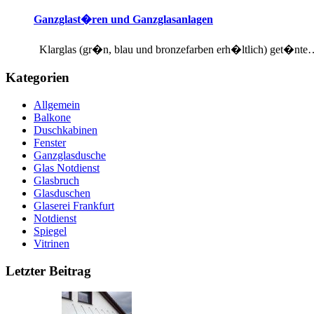
Ganzglast�ren und Ganzglasanlagen
Klarglas (gr�n, blau und bronzefarben erh�ltlich) get�nte
Kategorien
Allgemein
Balkone
Duschkabinen
Fenster
Ganzglasdusche
Glas Notdienst
Glasbruch
Glasduschen
Glaserei Frankfurt
Notdienst
Spiegel
Vitrinen
Letzter Beitrag