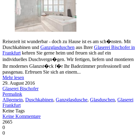
Reisezeit ist wunderbar - doch zu Hause ist es am sch�nsten. Mit
Duschkabinen und
Ganzglasduschen
aus Ihrer
Glaserei Bischofer in
Frankfurt
kehren Sie gerne heim und freuen sich auf ein
individuelles Duschvergn�gen. Wir fertigen, liefern und montieren
Ihr modernes Glanzst�ck f�r Ihr Badezimmer professionell und
passgenau. Erfreuen Sie sich an einem...
Mehr lesen
29. August 2016
Glaserei Bischofer
Permalink
Allgemein
,
Duschkabinen
,
Ganzglasdusche
,
Glasduschen
,
Glaserei
Frankfurt
Keine Tags
Keine Kommentare
2665
0
0