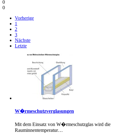
0
0
Vorherige
1
2
3
Nächste
Letzte
W�rmeschutzverglasungen
Mit dem Einsatz von W�rmeschutzglas wird die
Rauminnentemperatur…