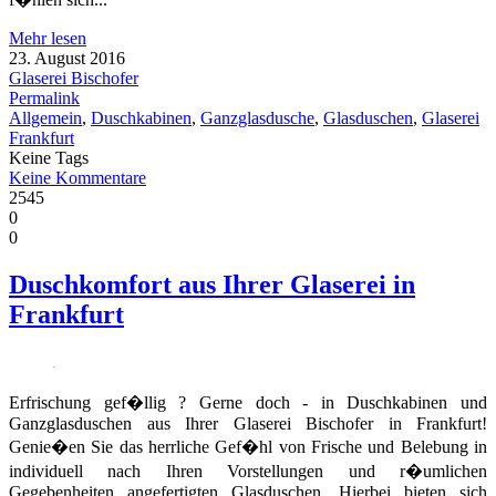
Mehr lesen
23. August 2016
Glaserei Bischofer
Permalink
Allgemein
,
Duschkabinen
,
Ganzglasdusche
,
Glasduschen
,
Glaserei
Frankfurt
Keine Tags
Keine Kommentare
2545
0
0
Duschkomfort aus Ihrer Glaserei in
Frankfurt
Erfrischung gef�llig ? Gerne doch - in Duschkabinen und
Ganzglasduschen aus Ihrer Glaserei Bischofer in Frankfurt!
Genie�en Sie das herrliche Gef�hl von Frische und Belebung in
individuell nach Ihren Vorstellungen und r�umlichen
Gegebenheiten angefertigten Glasduschen. Hierbei bieten sich